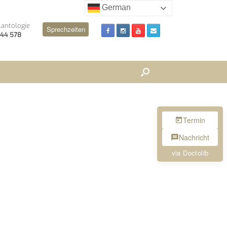
German
lantologie
Sprechzeiten
 244 578
Termin
Nachricht
via Doctolib