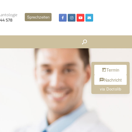
lantologie
Sprechzeiten
 244 578
Termin
Nachricht
via Doctolib