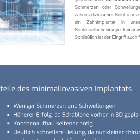
Schmerzen oder Schwellunge
zahnmedizinischer Sicht sinnvol
ein Zahnimplantat in un
Schlüssellochchirurgie keines
Schließlich ist der Eingriff auch
teile des minimalinvasiven Implantats
Weniger Schmerzen und Schwellungen
Höherer Erfolg, da Schablone vorher in 3D gepla
Knochenaufbau seltener nötig
Deutlich schnellere Heilung, da nur kleiner chirur