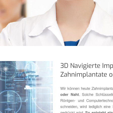
3D Navigierte Imp
Zahnimplantate o
Wir können heute Zahnimplanta
oder Naht
. Solche Schlüssel
Röntgen- und Computertechnol
schneiden, wird lediglich eine
gedrückt wird.
So entsteht ei