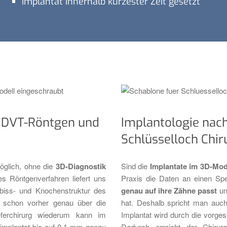
Implantat innerhalb kürzester Zeit gesetzt
k DVT-Röntgen und
Implantologie nach
Schlüsselloch Chir
öglich, ohne die
3D-Diagnostik
Sind die
Implantate im 3D-Mod
s Röntgenverfahren liefert uns
Praxis die Daten an einen Spez
Gebiss- und Knochenstruktur des
genau auf ihre Zähne passt
un
n schon vorher genau über die
hat. Deshalb spricht man auch
eferchirurg wiederum kann im
Implantat wird durch die vorges
nimplantat bis auf 0,1 mm genau
Dadurch erreicht der Chirur