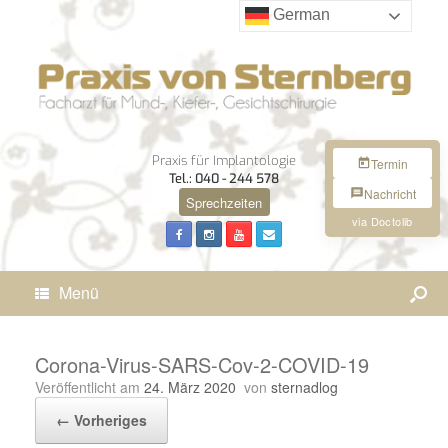
German
Praxis für Implantologie
Termin
Tel.: 040 - 244 578
Nachricht
Sprechzeiten
via Doctolib
Menü
Corona-Virus-SARS-Cov-2-COVID-19
Veröffentlicht am
24. März 2020
von
sternadlog
← Vorheriges