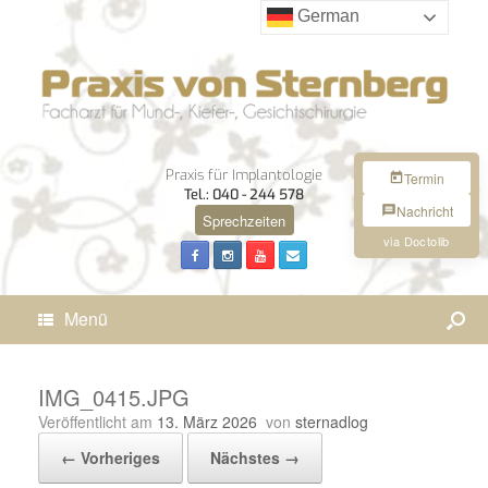
German
Praxis für Implantologie
Termin
Tel.: 040 - 244 578
Nachricht
Sprechzeiten
via Doctolib
Menü
IMG_0415.JPG
Veröffentlicht am
13. März 2026
von
sternadlog
← Vorheriges
Nächstes →