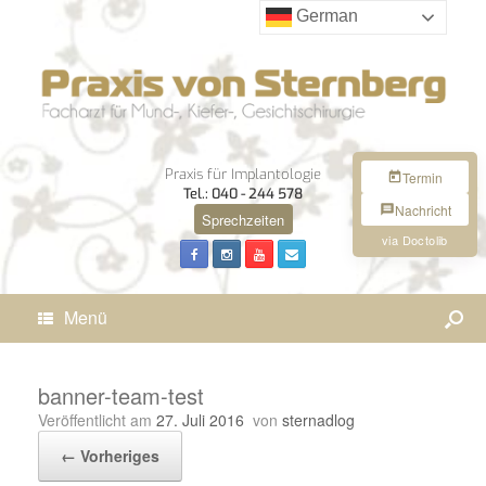
German
Praxis für Implantologie
Termin
Tel.: 040 - 244 578
Nachricht
Sprechzeiten
via Doctolib
Menü
banner-team-test
Veröffentlicht am
27. Juli 2016
von
sternadlog
← Vorheriges