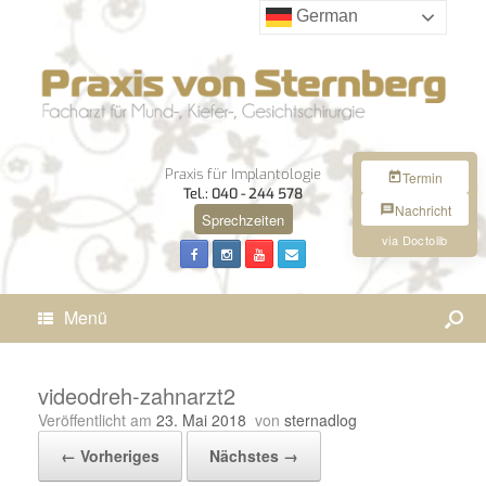
German
Praxis für Implantologie
Termin
Tel.: 040 - 244 578
Nachricht
Sprechzeiten
via Doctolib
Menü
videodreh-zahnarzt2
Veröffentlicht am
23. Mai 2018
von
sternadlog
← Vorheriges
Nächstes →