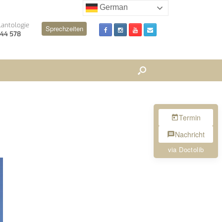
German
lantologie
Sprechzeiten
 244 578
Termin
Nachricht
via Doctolib