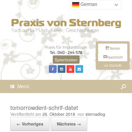
German
Praxis für Implantologie
Termin
Tel.: 040 - 244 578
Nachricht
Sprechzeiten
via Doctolib
Menü
tomorrowdent-schrif-datet
Veröffentlicht am
26. Oktober 2018
von
sternadlog
← Vorheriges
Nächstes →