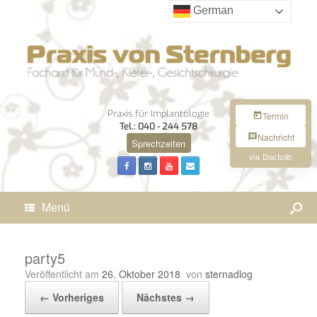
German
Praxis für Implantologie
Termin
Tel.: 040 - 244 578
Nachricht
Sprechzeiten
via Doctolib
Menü
party5
Veröffentlicht am
26. Oktober 2018
von
sternadlog
← Vorheriges
Nächstes →