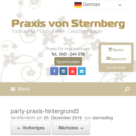
German
Praxis für Implantologie
Termin
Tel.: 040 - 244 578
Nachricht
Sprechzeiten
via Doctolib
Menü
party-praxis-hintergrund3
Veröffentlicht am
20. Dezember 2016
von
sternadlog
← Vorheriges
Nächstes →