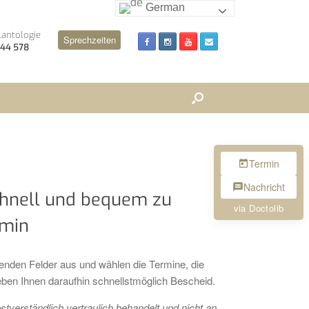
German
lantologie
Sprechzeiten
 244 578
Termin
Nachricht
chnell und bequem zu
via Doctolib
rmin
henden Felder aus und wählen die Termine, die
ben Ihnen daraufhin schnellstmöglich Bescheid.
verständlich vertraulich behandelt und nicht an