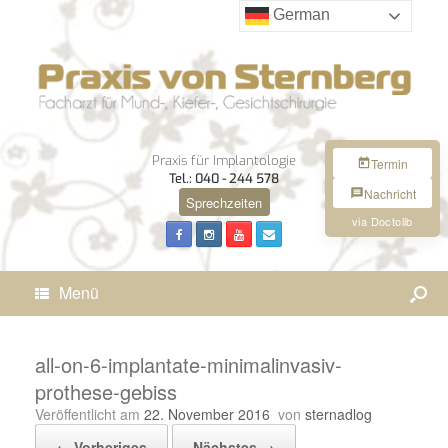
German
Praxis für Implantologie
Termin
Tel.: 040 - 244 578
Nachricht
Sprechzeiten
via Doctolib
Menü
all-on-6-implantate-minimalinvasiv-
prothese-gebiss
Veröffentlicht am
22. November 2016
von
sternadlog
← Vorheriges
Nächstes →