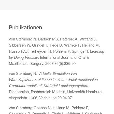
Publikationen
von Sternberg N, Bartsch MS, Petersik A, Wiltfang J,
Sibbersen W, Grindel T, Tiede U, Warnke P, Heiland M,
Russo PAJ, Terheyden H, Pohlenz P, Springer I:
Learning
by Doing Virtually
. International Journal of Oral &
Maxillofacial Surgery, 2007 36(5):386-90.
von Sternberg N:
Virtuelle Simulation von
Wurzelspitzenresektionen in einem dreidimensionalen
Computermodell mit Kraftrückkopplungssystem
.
Dissertation, Fachbereich Medizin, Universität Hamburg,
eingereicht 11/06, Verleihung 20.04.07
von Sternberg-Gospos N, Heiland M, Pohlenz P,
Schmelzle R, Petersik A, Tiede U, Wiltfang J, Springer I: