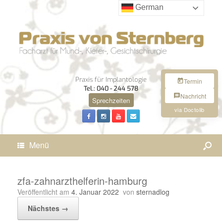
German
Praxis für Implantologie
Termin
Tel.: 040 - 244 578
Nachricht
Sprechzeiten
via Doctolib
Menü
zfa-zahnarzthelferin-hamburg
Veröffentlicht am
4. Januar 2022
von
sternadlog
Nächstes →