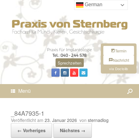
German
Praxis für Implantologie
Termin
Tel.: 040 - 244 578
Nachricht
Sprechzeiten
via Doctolib
Menü
_84A7935-1
Veröffentlicht am
23. Januar 2026
von
sternadlog
← Vorheriges
Nächstes →